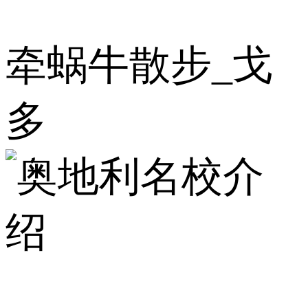
牵蜗牛散步_戈
多