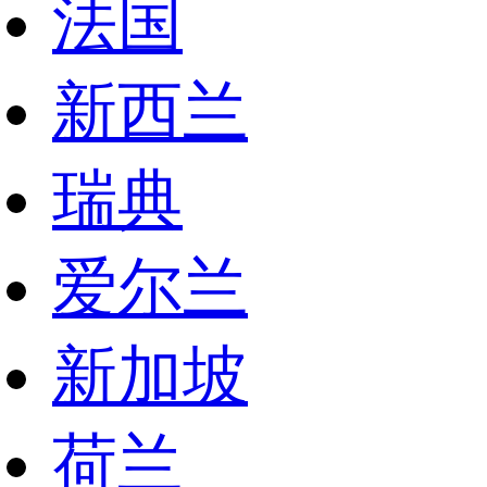
法国
新西兰
瑞典
爱尔兰
新加坡
荷兰