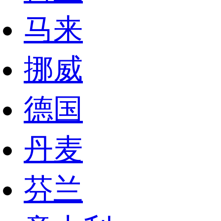
马来
挪威
德国
丹麦
芬兰