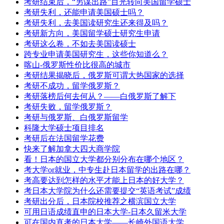
考研结束后，“另谋出路”目光转向美国留学硕士
考研失利，还能申请美国硕士吗？
考研失利，去美国读研究生还来得及吗？
考研新方向，美国留学硕士研究生申请
考研这么卷，不如去美国读硕士
跨专业申请美国研究生，这些你知道么？
喀山-俄罗斯性价比很高的城市
考研结果揭晓后，俄罗斯可谓大热国家的选择
考研不成功，留学俄罗斯？
考研落榜后何去何从？——白俄罗斯了解下
考研失败，留学俄罗斯？
考研与俄罗斯、白俄罗斯留学
科隆大学硕士项目排名
考研后在法国留学花费
快来了解加拿大四大商学院
看！日本的国立大学都分别分布在哪个地区？
考大学or就业，中专生赴日本留学的出路在哪？
考高要达到怎样的水平才能上日本的好大学？
考日本大学院为什么还需要提交“英语考试”成绩
考研出分后，日本院校推荐之横滨国立大学
可用日语成绩直申的日本大学-日本久留米大学
可在国内直考的日本大学——长崎外国语大学