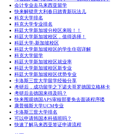
会计专业去马来西亚留学
快来解锁意大利春日踏青新玩法儿
科克大学排名
科克大学专业排名
科廷大学新加坡分校区来啦！！
科廷大学新加坡校区，值得选择！
科廷大学-新加坡校区
科廷大学新加坡校区的学生住宿详解
科克大学留学
科廷大学新加坡校区就业率
科廷大学新加坡校区新专业
科廷大学新加坡校区优势专业
卡洛斯三世大学留学经验分享
考研后，成功留学之下诺夫哥罗德国立格林卡
考研后去德国来得及吗？
快来围观德国APS审核部要免去面谈程序喽
康普顿斯大学UCM专业
卡洛斯三世大学排名
可以申请韩国本科插班吗？
快速了解马来西亚签证申请流程