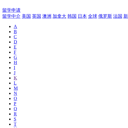
留学申请
留学中介
美国
英国
澳洲
加拿大
韩国
日本
全球
俄罗斯
法国
新
A
B
C
D
E
F
G
H
I
J
K
L
M
N
O
P
Q
R
S
T