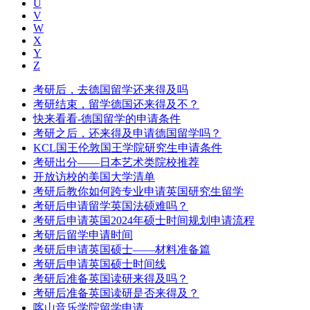
U
V
W
X
Y
Z
考研后，去德国留学还来得及吗
考研结束，留学德国还来得及不？
快来看看-德国留学的申请条件
考研之后，还来得及申请德国留学吗？
KCL国王伦敦国王学院研究生申请条件
考研出分——日本艺术类院校推荐
开放访校的美国大学清单
考研后教你如何跨专业申请英国研究生留学
考研后申请留学英国法硕难吗？
考研后申请英国2024年硕士时间规划申请流程
考研后留学申请时间
考研后申请英国硕士——材料准备篇
考研后申请英国硕士时间线
考研后准备英国读研来得及吗？
考研后准备英国读研是否来得及？
喀山音乐学院留学申请