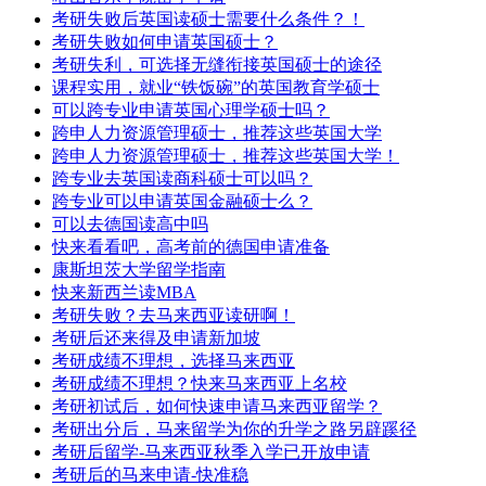
考研失败后英国读硕士需要什么条件？！
考研失败如何申请英国硕士？
考研失利，可选择无缝衔接英国硕士的途径
课程实用，就业“铁饭碗”的英国教育学硕士
可以跨专业申请英国心理学硕士吗？
跨申人力资源管理硕士，推荐这些英国大学
跨申人力资源管理硕士，推荐这些英国大学！
跨专业去英国读商科硕士可以吗？
跨专业可以申请英国金融硕士么？
可以去德国读高中吗
快来看看吧，高考前的德国申请准备
康斯坦茨大学留学指南
快来新西兰读MBA
考研失败？去马来西亚读研啊！
考研后还来得及申请新加坡
考研成绩不理想，选择马来西亚
考研成绩不理想？快来马来西亚上名校
考研初试后，如何快速申请马来西亚留学？
考研出分后，马来留学为你的升学之路另辟蹊径
考研后留学-马来西亚秋季入学已开放申请
考研后的马来申请-快准稳