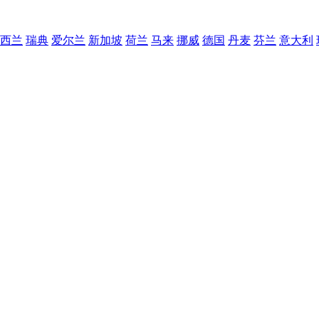
西兰
瑞典
爱尔兰
新加坡
荷兰
马来
挪威
德国
丹麦
芬兰
意大利