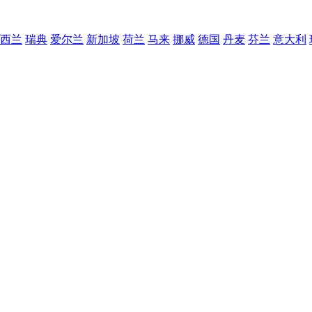
西兰
瑞典
爱尔兰
新加坡
荷兰
马来
挪威
德国
丹麦
芬兰
意大利