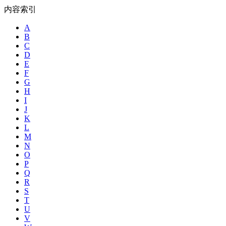
内容索引
A
B
C
D
E
F
G
H
I
J
K
L
M
N
O
P
Q
R
S
T
U
V