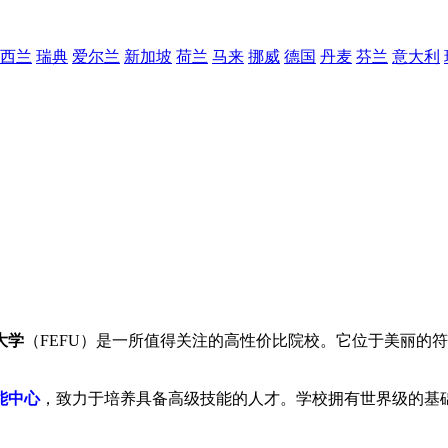
西兰
瑞典
爱尔兰
新加坡
荷兰
马来
挪威
德国
丹麦
芬兰
意大利
大学
（FEFU）是一所值得关注的高性价比院校。它位于美丽的
能中心
，致力于培养具备高级技能的人才。学校拥有世界级的基