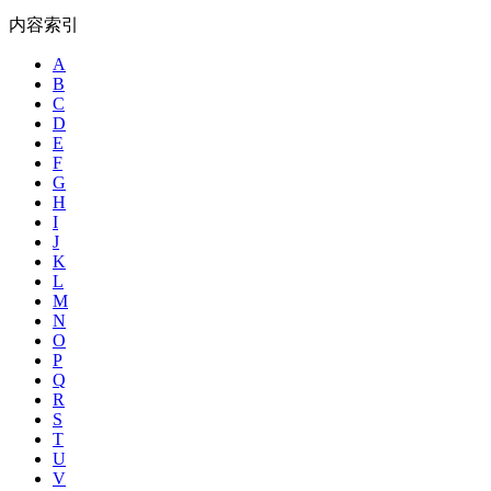
内容索引
A
B
C
D
E
F
G
H
I
J
K
L
M
N
O
P
Q
R
S
T
U
V