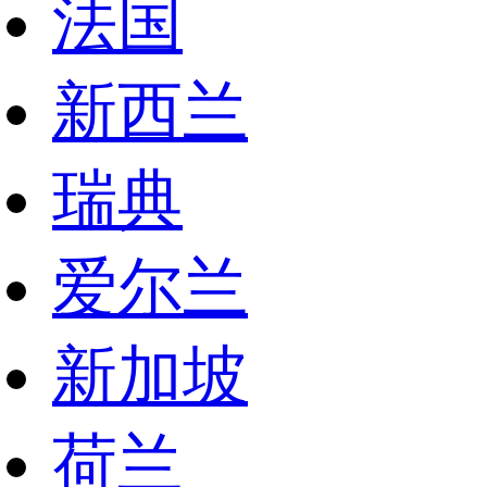
法国
新西兰
瑞典
爱尔兰
新加坡
荷兰