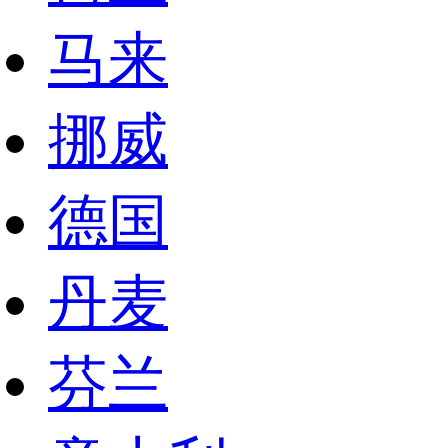
马来
挪威
德国
丹麦
芬兰