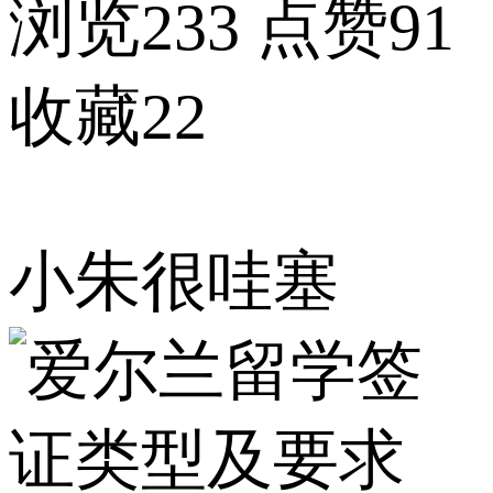
浏览233
点赞91
收藏22
小朱很哇塞