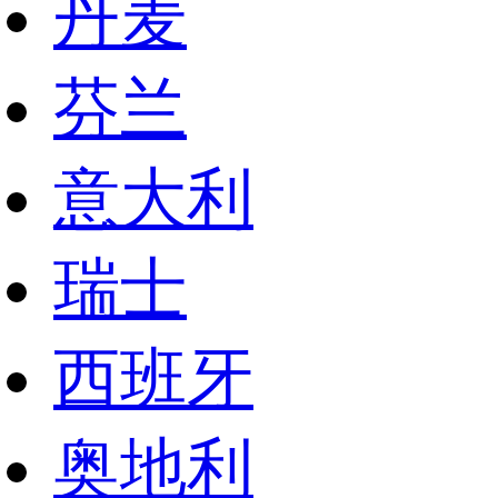
丹麦
芬兰
意大利
瑞士
西班牙
奥地利