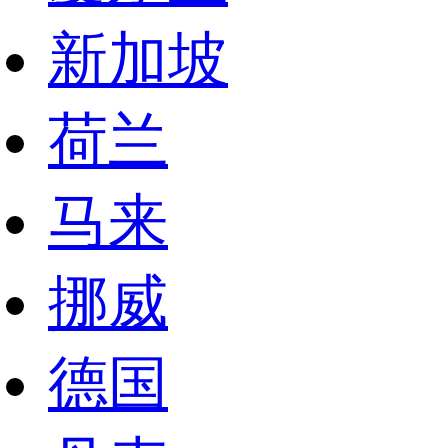
新加坡
荷兰
马来
挪威
德国