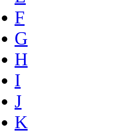
F
G
H
I
J
K