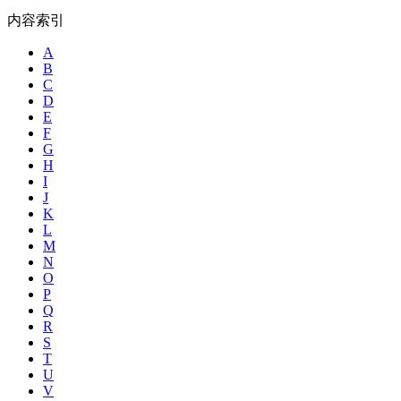
内容索引
A
B
C
D
E
F
G
H
I
J
K
L
M
N
O
P
Q
R
S
T
U
V