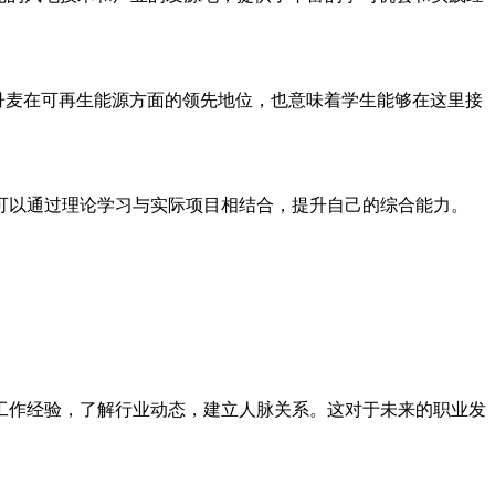
丹麦在可再生能源方面的领先地位，也意味着学生能够在这里接
可以通过理论学习与实际项目相结合，提升自己的综合能力。
工作经验，了解行业动态，建立人脉关系。这对于未来的职业发