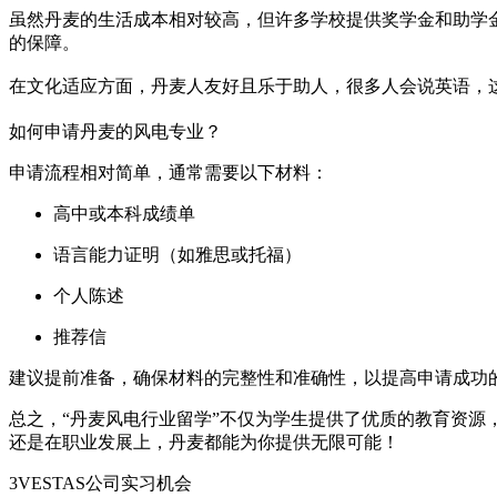
虽然丹麦的生活成本相对较高，但许多学校提供奖学金和助学
的保障。
在文化适应方面，丹麦人友好且乐于助人，很多人会说英语，
如何申请丹麦的风电专业？
申请流程相对简单，通常需要以下材料：
高中或本科成绩单
语言能力证明（如雅思或托福）
个人陈述
推荐信
建议提前准备，确保材料的完整性和准确性，以提高申请成功
总之，“丹麦风电行业留学”不仅为学生提供了优质的教育资
还是在职业发展上，丹麦都能为你提供无限可能！
3
VESTAS公司实习机会