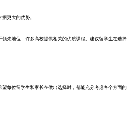
占据更大的优势。
于领先地位，许多高校提供相关的优质课程。建议留学生在选择
希望每位留学生和家长在做出选择时，都能充分考虑各个方面的