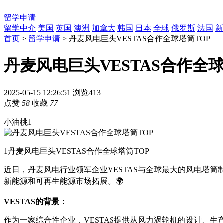
留学申请
留学中介
美国
英国
澳洲
加拿大
韩国
日本
全球
俄罗斯
法国
新
首页
>
留学申请
> 丹麦风电巨头VESTAS合作全球塔筒TOP
丹麦风电巨头VESTAS合作全球
2025-05-15 12:26:51
浏览413
点赞
58
收藏
77
小油桃1
1
丹麦风电巨头VESTAS合作全球塔筒TOP
近日，丹麦风电行业领军企业VESTAS与全球最大的风电塔筒
新能源和可再生能源市场拓展。🌍
VESTAS的背景：
作为一家综合性企业，VESTAS提供从风力涡轮机的设计、生产