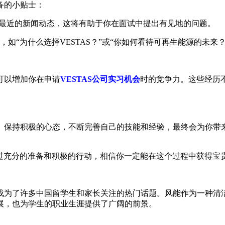
备的小贴士：
以及最近的新闻动态，这将有助于你在面试中提出有见地的问题。
如“为什么选择VESTAS？”或“你如何看待可再生能源的未来？
可以增加你在申请
VESTAS公司实习机会
时的竞争力。这些经历
。保持积极的心态，不断完善自己的技能和经验，最终会为你带
过充分的准备和积极的行动，相信你一定能在这个过程中获得宝贵
成为了许多中国留学生和家长关注的热门话题。风能作为一种清
展，也为学生的职业生涯提供了广阔的前景。