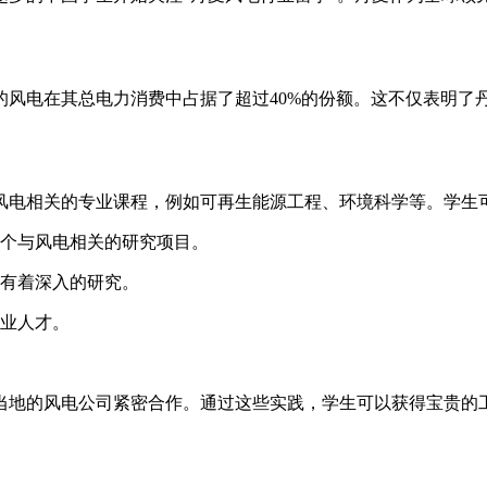
的风电在其总电力消费中占据了超过40%的份额。这不仅表明了
风电相关的专业课程，例如可再生能源工程、环境科学等。学生
个与风电相关的研究项目。
有着深入的研究。
业人才。
当地的风电公司紧密合作。通过这些实践，学生可以获得宝贵的