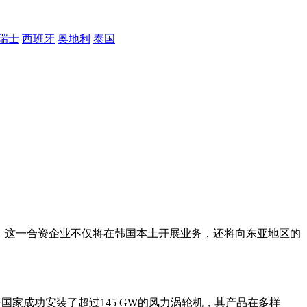
瑞士
西班牙
奥地利
泰国
工厂。这一合资企业不仅将在韩国本土开展业务，还将向东亚地区的
个国家成功安装了超过145 GW的风力涡轮机，其产品在多样