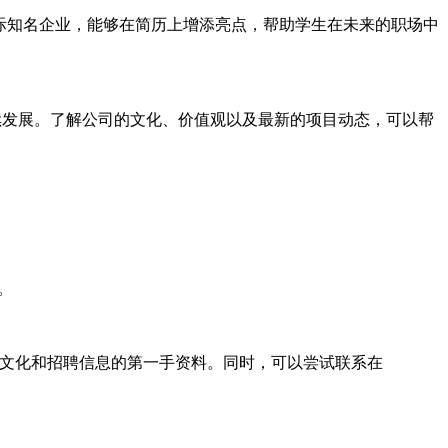
际知名企业，能够在简历上增添亮点，帮助学生在未来的职场中
持续发展。了解公司的文化、价值观以及最新的项目动态，可以帮
。
公司文化和招聘信息的第一手资料。同时，可以尝试联系在