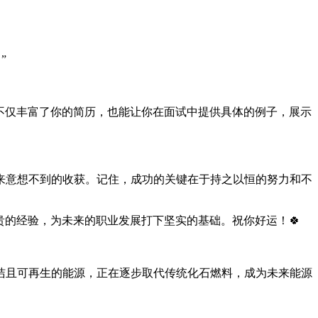
”
不仅丰富了你的简历，也能让你在面试中提供具体的例子，展示
来意想不到的收获。记住，成功的关键在于持之以恒的努力和不
的经验，为未来的职业发展打下坚实的基础。祝你好运！🍀
洁且可再生的能源，正在逐步取代传统化石燃料，成为未来能源