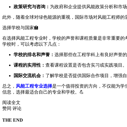
政策研究与咨询：
为政府和企业提供风能政策分析和市场
此外，随着全球对绿色能源的重视，国际市场对风能工程师的
选择学校与国家🏫
在选择风能工程专业时，学校的声誉和课程质量是非常重要的
学校时，可以考虑以下几点：
学校的排名和声誉：
选择那些在工程学科上有良好声誉的
课程的实用性：
查看课程设置是否包含实习或实践项目。
国际交流机会：
了解学校是否提供国际合作项目，增强自
总之，
风能工程专业选择
是一个值得投资的方向，不仅能为学
信息，选择最适合自己的专业和学校。💪
阅读全文
赞同
评论
THE END