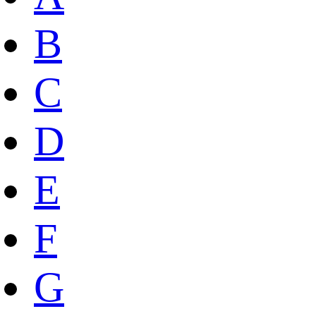
B
C
D
E
F
G