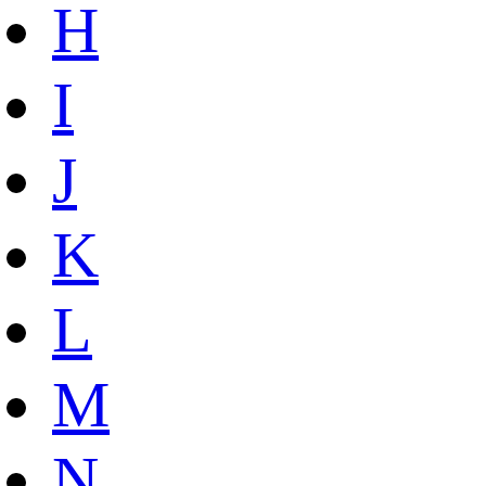
H
I
J
K
L
M
N