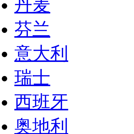
丹麦
芬兰
意大利
瑞士
西班牙
奥地利