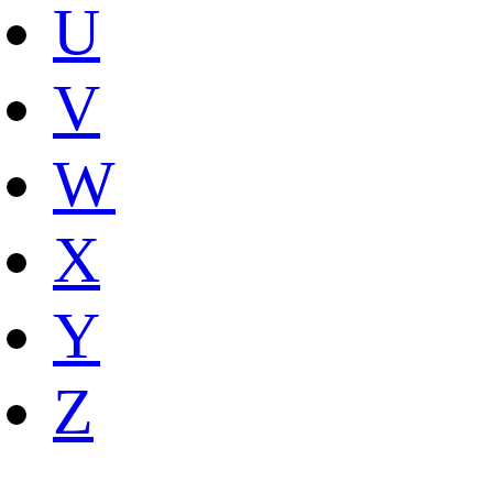
U
V
W
X
Y
Z