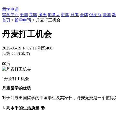
留学申请
留学中介
美国
英国
澳洲
加拿大
韩国
日本
全球
俄罗斯
法国
新
首页
>
留学申请
> 丹麦打工机会
丹麦打工机会
2025-05-19 14:02:11
浏览408
点赞
44
收藏
35
00后
1
丹麦打工机会
丹麦留学的优势
对于计划出国留学的中国学生及其家长，丹麦无疑是一个值得
1. 高水平的生活质量 🌍