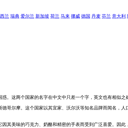
西兰
瑞典
爱尔兰
新加坡
荷兰
马来
挪威
德国
丹麦
芬兰
意大利
困惑。这两个国家的名字在中文中只差一个字，英文也有相似之
斯德哥尔摩。这个国家以其宜家、沃尔沃等知名品牌而闻名，人
它因其美味的巧克力、奶酪和精密的手表而受到广泛喜爱。因此，