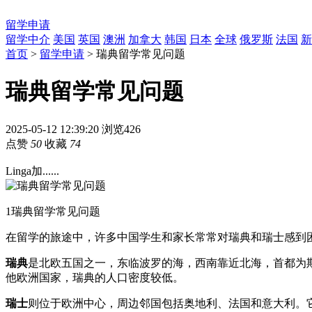
留学申请
留学中介
美国
英国
澳洲
加拿大
韩国
日本
全球
俄罗斯
法国
新
首页
>
留学申请
> 瑞典留学常见问题
瑞典留学常见问题
2025-05-12 12:39:20
浏览426
点赞
50
收藏
74
Linga加......
1
瑞典留学常见问题
在留学的旅途中，许多中国学生和家长常常对瑞典和瑞士感到
瑞典
是北欧五国之一，东临波罗的海，西南靠近北海，首都为
他欧洲国家，瑞典的人口密度较低。
瑞士
则位于欧洲中心，周边邻国包括奥地利、法国和意大利。