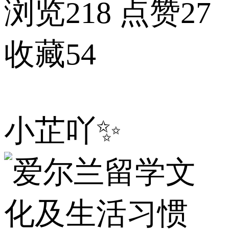
浏览218
点赞27
收藏54
小芷吖✨