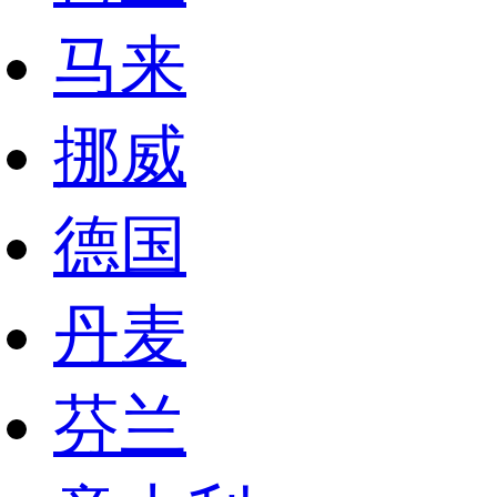
马来
挪威
德国
丹麦
芬兰