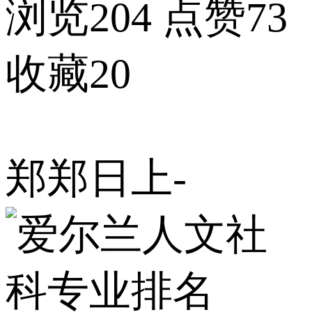
浏览204
点赞73
收藏20
郑郑日上-