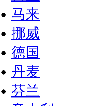
马来
挪威
德国
丹麦
芬兰