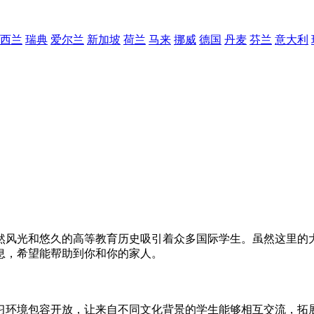
西兰
瑞典
爱尔兰
新加坡
荷兰
马来
挪威
德国
丹麦
芬兰
意大利
然风光和悠久的高等教育历史吸引着众多国际学生。虽然这里的大
息，希望能帮助到你和你的家人。
习环境包容开放，让来自不同文化背景的学生能够相互交流，拓