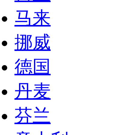
马来
挪威
德国
丹麦
芬兰