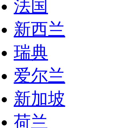
法国
新西兰
瑞典
爱尔兰
新加坡
荷兰