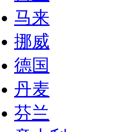
马来
挪威
德国
丹麦
芬兰