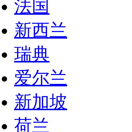
法国
新西兰
瑞典
爱尔兰
新加坡
荷兰