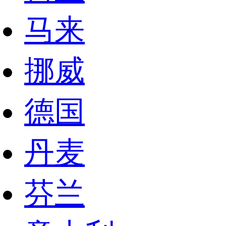
马来
挪威
德国
丹麦
芬兰