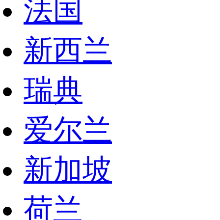
法国
新西兰
瑞典
爱尔兰
新加坡
荷兰