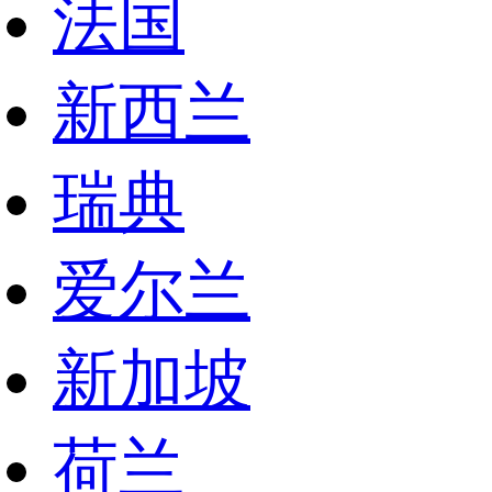
法国
新西兰
瑞典
爱尔兰
新加坡
荷兰