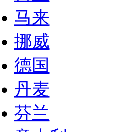
马来
挪威
德国
丹麦
芬兰