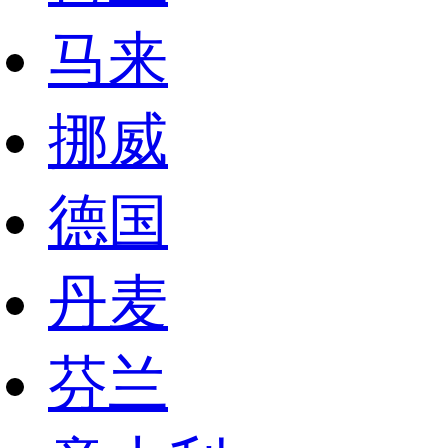
马来
挪威
德国
丹麦
芬兰