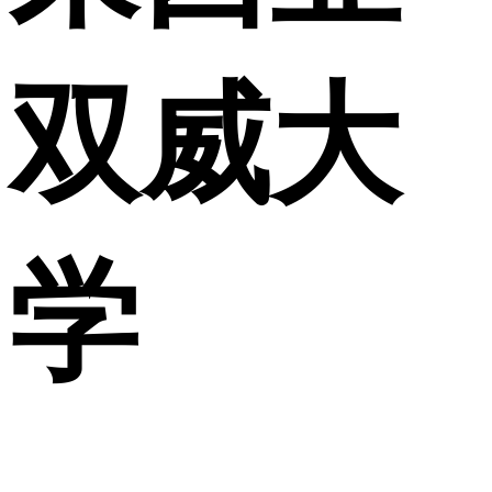
双威大
学