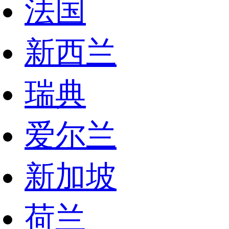
法国
新西兰
瑞典
爱尔兰
新加坡
荷兰