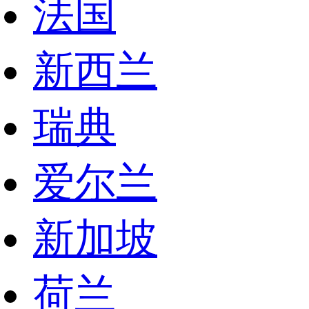
法国
新西兰
瑞典
爱尔兰
新加坡
荷兰