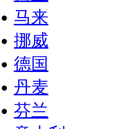
马来
挪威
德国
丹麦
芬兰