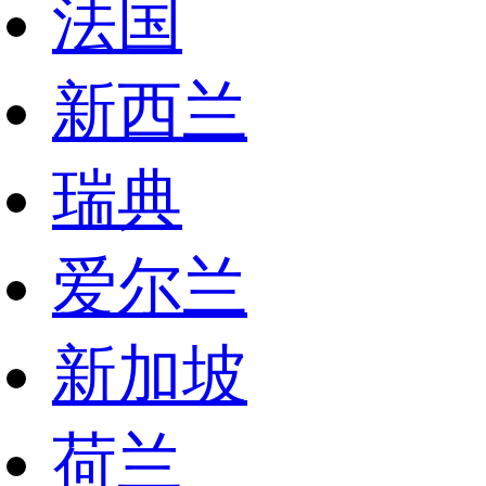
法国
新西兰
瑞典
爱尔兰
新加坡
荷兰