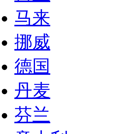
马来
挪威
德国
丹麦
芬兰