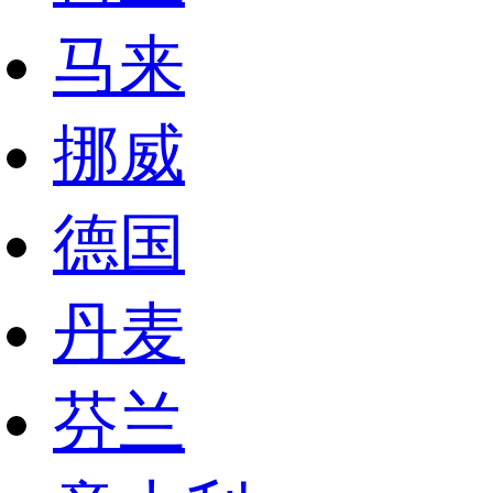
马来
挪威
德国
丹麦
芬兰