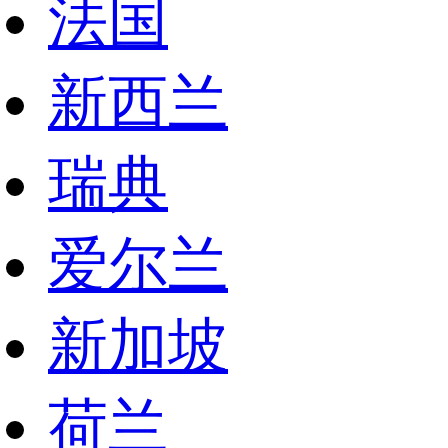
法国
新西兰
瑞典
爱尔兰
新加坡
荷兰