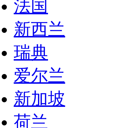
法国
新西兰
瑞典
爱尔兰
新加坡
荷兰