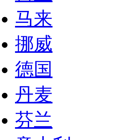
马来
挪威
德国
丹麦
芬兰