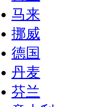
马来
挪威
德国
丹麦
芬兰