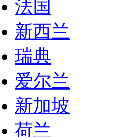
法国
新西兰
瑞典
爱尔兰
新加坡
荷兰