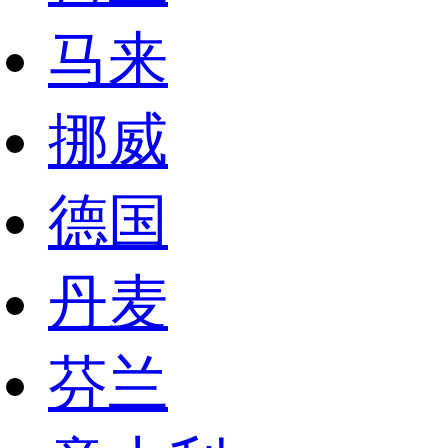
马来
挪威
德国
丹麦
芬兰