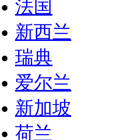
法国
新西兰
瑞典
爱尔兰
新加坡
荷兰