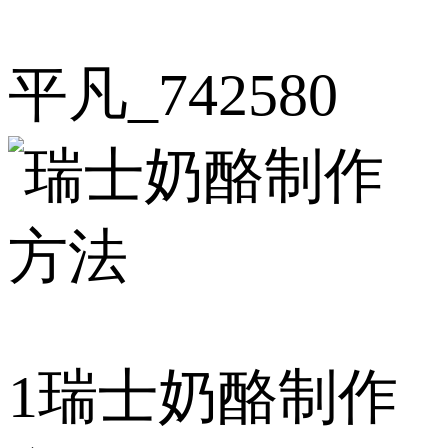
平凡_742580
1
瑞士奶酪制作