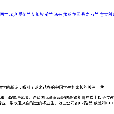
西兰
瑞典
爱尔兰
新加坡
荷兰
马来
挪威
德国
丹麦
芬兰
意大利
学的新宠，吸引了越来越多的中国学生和家长的关注。🌍
理和工商管理领域。许多国际奢侈品牌的高管都曾在瑞士接受过教
侈品行业非常欢迎来自瑞士的毕业生。这些公司如LV路易·威登和G