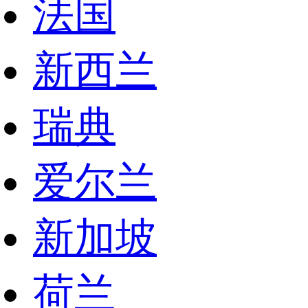
法国
新西兰
瑞典
爱尔兰
新加坡
荷兰