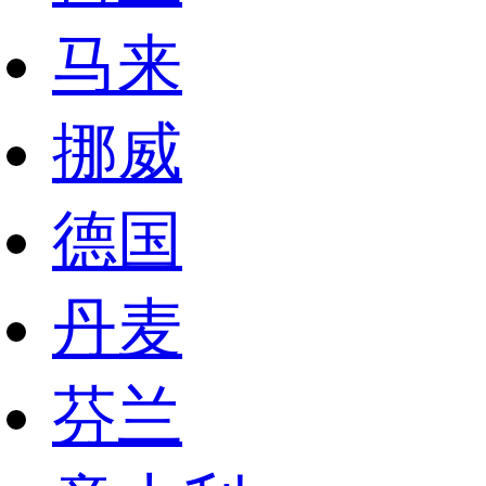
马来
挪威
德国
丹麦
芬兰