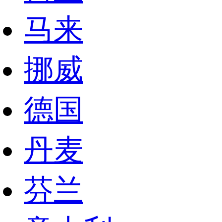
马来
挪威
德国
丹麦
芬兰