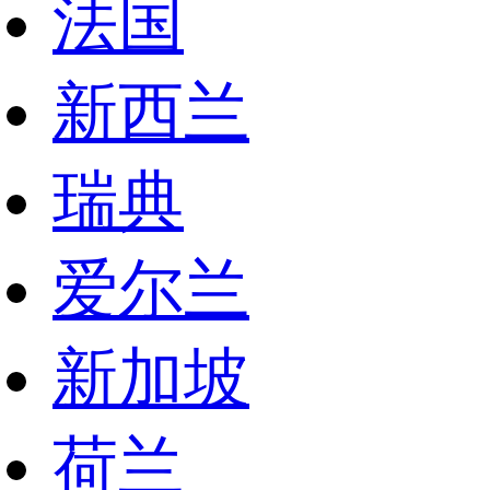
法国
新西兰
瑞典
爱尔兰
新加坡
荷兰