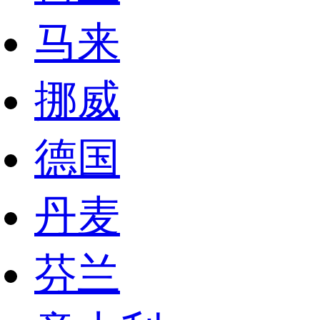
马来
挪威
德国
丹麦
芬兰