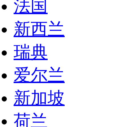
法国
新西兰
瑞典
爱尔兰
新加坡
荷兰