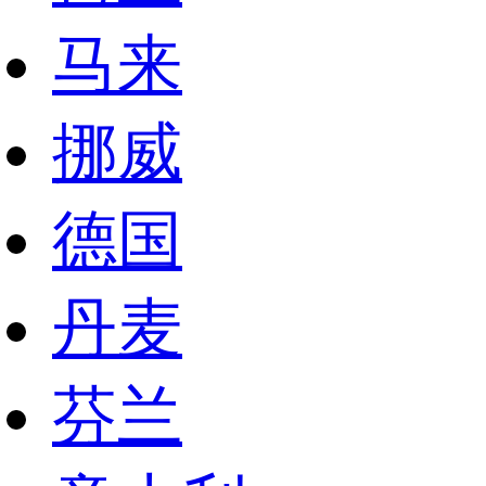
马来
挪威
德国
丹麦
芬兰