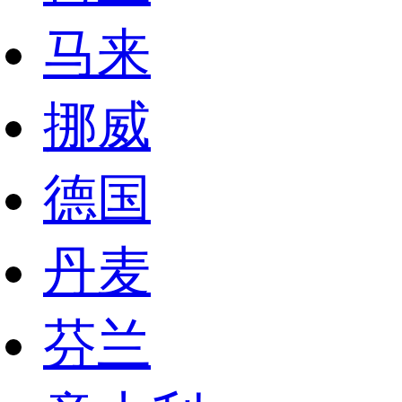
马来
挪威
德国
丹麦
芬兰