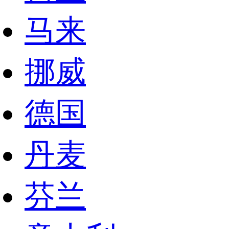
马来
挪威
德国
丹麦
芬兰