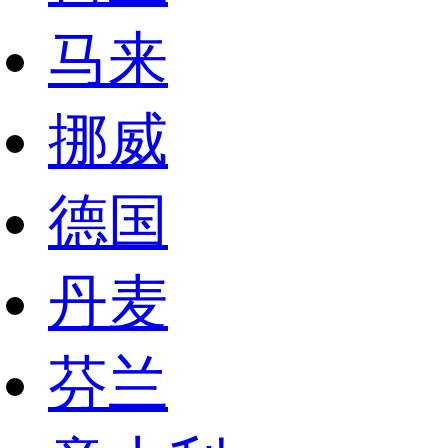
马来
挪威
德国
丹麦
芬兰