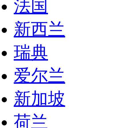
法国
新西兰
瑞典
爱尔兰
新加坡
荷兰