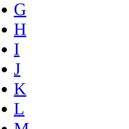
G
H
I
J
K
L
M