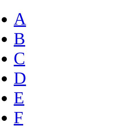
A
B
C
D
E
F