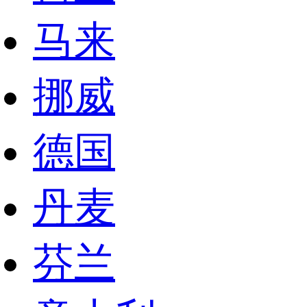
马来
挪威
德国
丹麦
芬兰