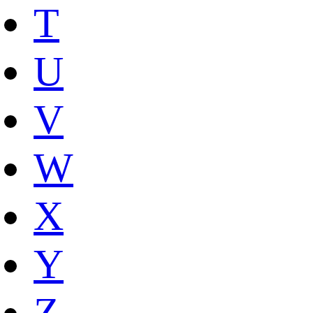
T
U
V
W
X
Y
Z