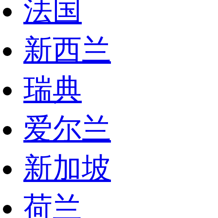
法国
新西兰
瑞典
爱尔兰
新加坡
荷兰