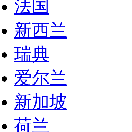
法国
新西兰
瑞典
爱尔兰
新加坡
荷兰