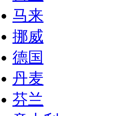
马来
挪威
德国
丹麦
芬兰