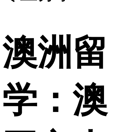
澳洲留
学：澳