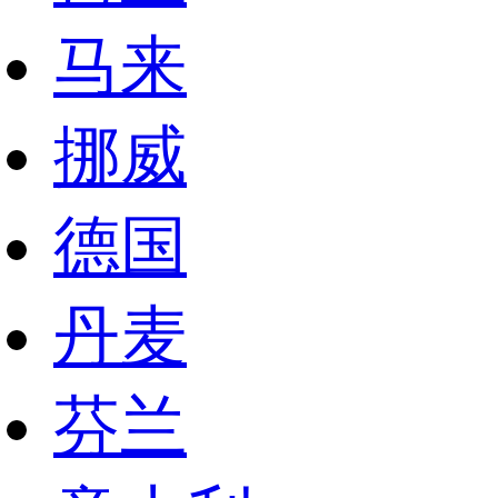
马来
挪威
德国
丹麦
芬兰