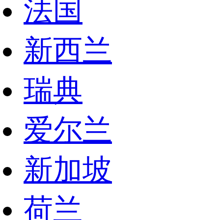
法国
新西兰
瑞典
爱尔兰
新加坡
荷兰