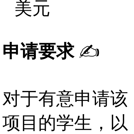
美元
申请要求
✍️
对于有意申请该
项目的学生，以