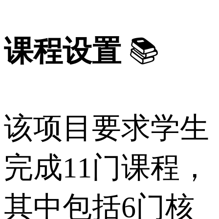
课程设置
📚
该项目要求学生
完成11门课程，
其中包括6门核