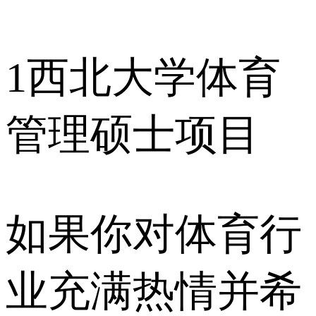
1
西北大学体育
管理硕士项目
如果你对体育行
业充满热情并希