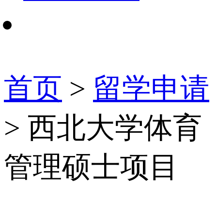
首页
>
留学申请
> 西北大学体育
管理硕士项目