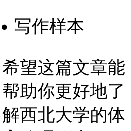
写作样本
希望这篇文章能
帮助你更好地了
解西北大学的体