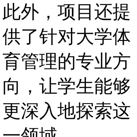
此外，项目还提
供了针对大学体
育管理的专业方
向，让学生能够
更深入地探索这
一领域。