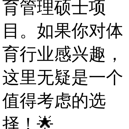
育管理硕士项
目。如果你对体
育行业感兴趣，
这里无疑是一个
值得考虑的选
择！🌟