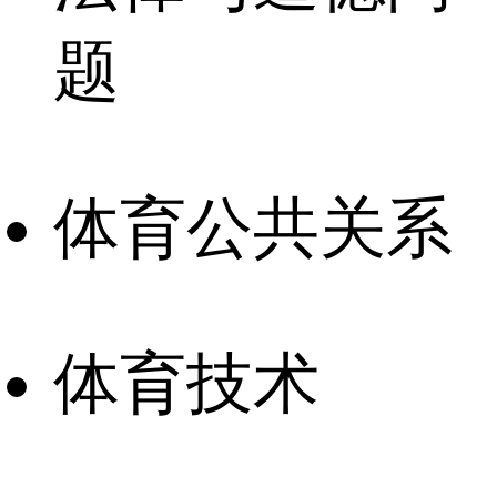
题
体育公共关系
体育技术