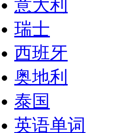
意大利
瑞士
西班牙
奥地利
泰国
英语单词