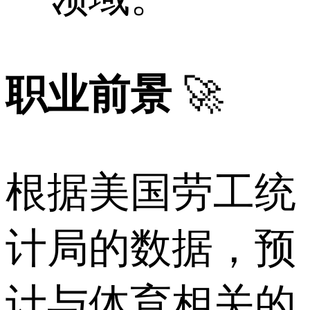
职业前景
🚀
根据美国劳工统
计局的数据，预
计与体育相关的