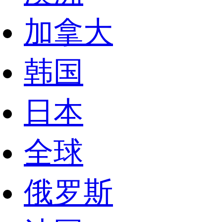
加拿大
韩国
日本
全球
俄罗斯