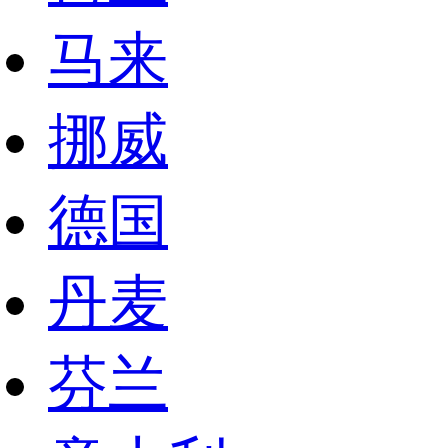
马来
挪威
德国
丹麦
芬兰