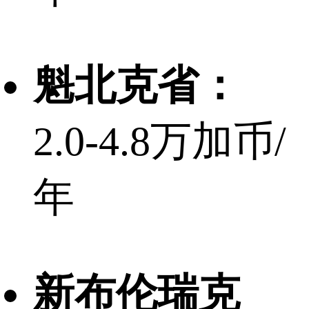
魁北克省：
2.0-4.8万加币/
年
新布伦瑞克