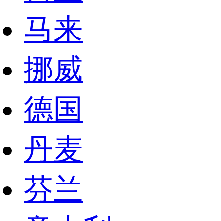
马来
挪威
德国
丹麦
芬兰