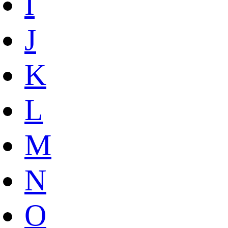
I
J
K
L
M
N
O