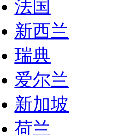
法国
新西兰
瑞典
爱尔兰
新加坡
荷兰