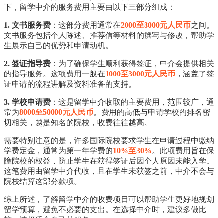
下，留学中介的服务费用主要由以下三部分组成：
1. 文书服务费
：这部分费用通常在
2000至8000元人民币
之间。
文书服务包括个人陈述、推荐信等材料的撰写与修改，帮助学
生展示自己的优势和申请动机。
2. 签证指导费
：为了确保学生顺利获得签证，中介会提供相关
的指导服务。这项费用一般在
1000至3000元人民币
，涵盖了签
证申请的流程讲解及资料准备的支持。
3. 学校申请费
：这是留学中介收取的主要费用，范围较广，通
常为
8000至50000元人民币
。费用的高低与申请学校的排名密
切相关，越是知名的院校，收费往往越高。
需要特别注意的是，许多国际院校要求学生在申请过程中缴纳
学费定金，通常为第一年学费的
10%至30%
。此项费用旨在保
障院校的权益，防止学生在获得签证后因个人原因未能入学。
这笔费用由留学中介代收，且在学生未获签之前，中介不会与
院校结算这部分款项。
综上所述，了解留学中介的收费项目可以帮助学生更好地规划
留学预算，避免不必要的支出。在选择中介时，建议多做比