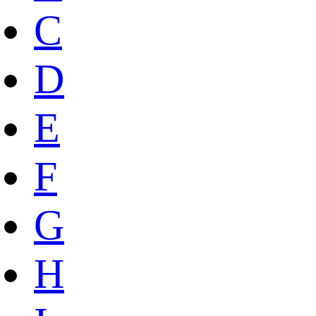
C
D
E
F
G
H