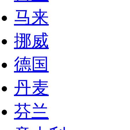
马来
挪威
德国
丹麦
芬兰