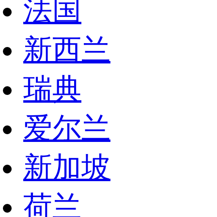
法国
新西兰
瑞典
爱尔兰
新加坡
荷兰