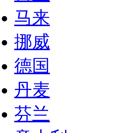
马来
挪威
德国
丹麦
芬兰