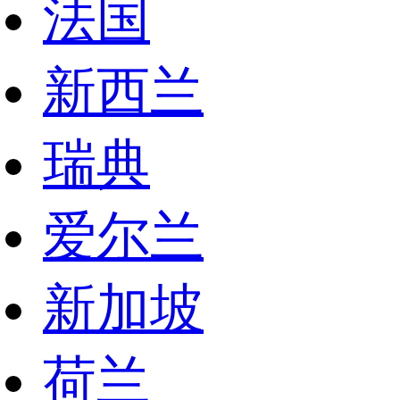
法国
新西兰
瑞典
爱尔兰
新加坡
荷兰