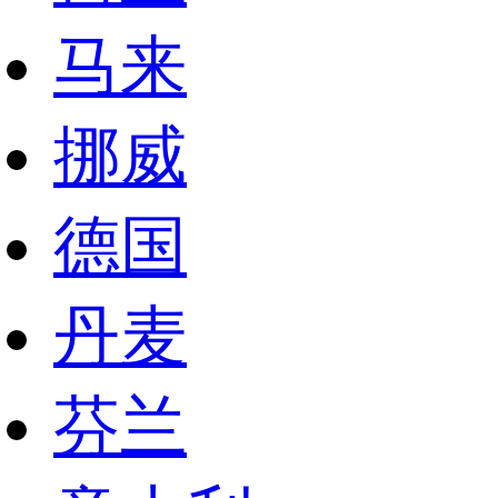
马来
挪威
德国
丹麦
芬兰