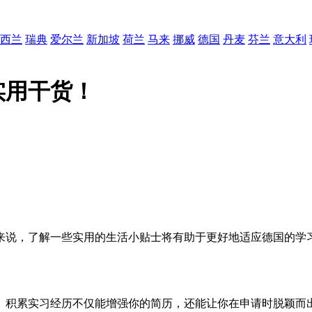
西兰
瑞典
爱尔兰
新加坡
荷兰
马来
挪威
德国
丹麦
芬兰
意大利
实用干货！
来说，了解一些实用的生活小贴士将有助于更好地适应德国的学习
。积累实习经历不仅能增强你的简历，还能让你在申请时脱颖而