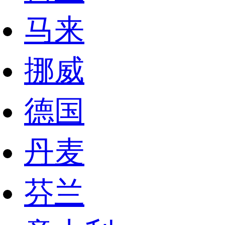
马来
挪威
德国
丹麦
芬兰