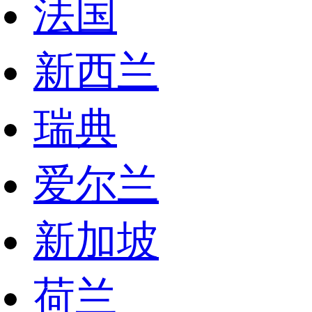
法国
新西兰
瑞典
爱尔兰
新加坡
荷兰