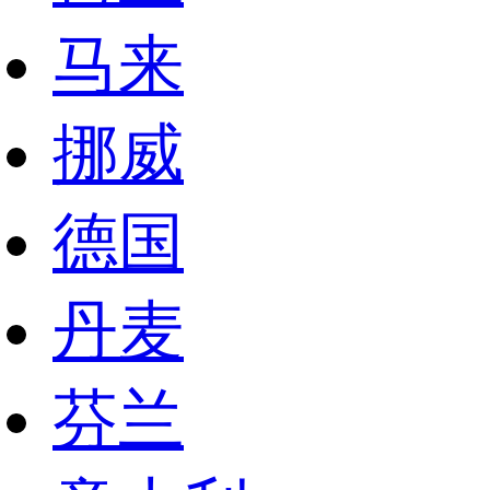
马来
挪威
德国
丹麦
芬兰