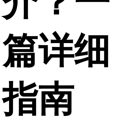
介？一
篇详细
指南