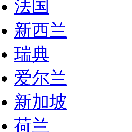
法国
新西兰
瑞典
爱尔兰
新加坡
荷兰