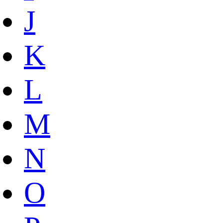
J
K
L
M
N
O