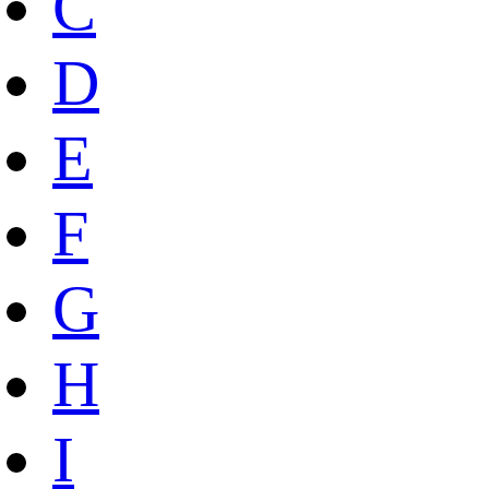
C
D
E
F
G
H
I