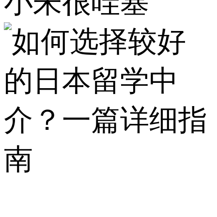
小朱很哇塞