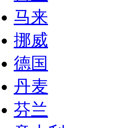
马来
挪威
德国
丹麦
芬兰