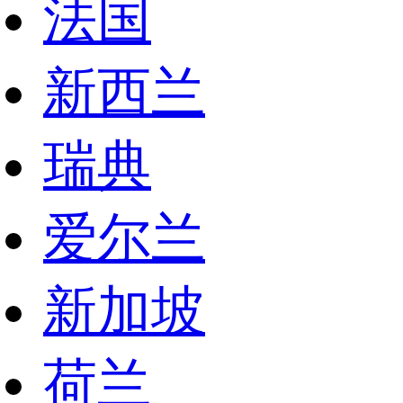
法国
新西兰
瑞典
爱尔兰
新加坡
荷兰