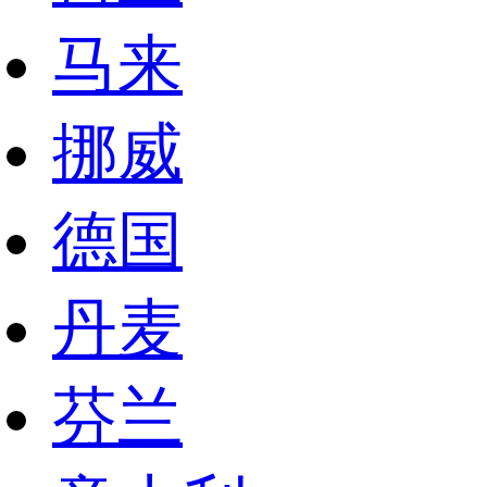
马来
挪威
德国
丹麦
芬兰