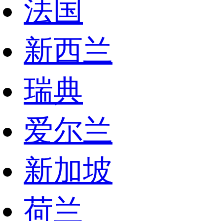
法国
新西兰
瑞典
爱尔兰
新加坡
荷兰