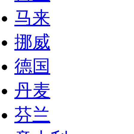
马来
挪威
德国
丹麦
芬兰