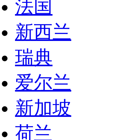
法国
新西兰
瑞典
爱尔兰
新加坡
荷兰