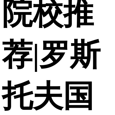
院校推
荐|罗斯
托夫国