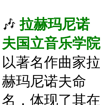
🎶
拉赫玛尼诺
夫国立音乐学院
以著名作曲家拉
赫玛尼诺夫命
名，体现了其在