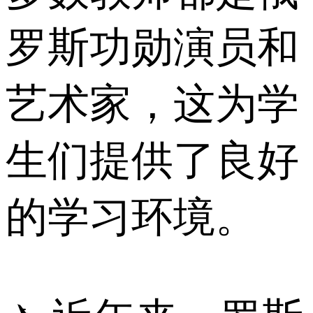
罗斯功勋演员和
艺术家，这为学
生们提供了良好
的学习环境。