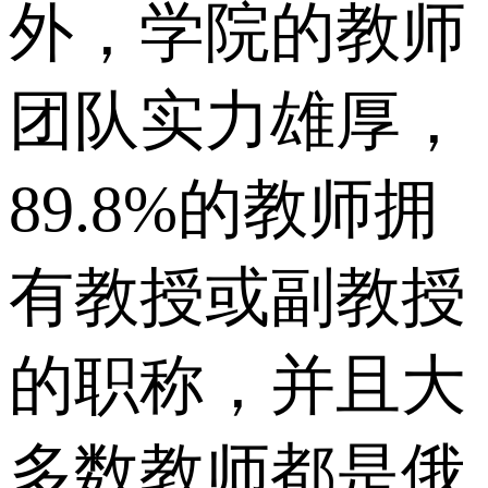
外，学院的教师
团队实力雄厚，
89.8%的教师拥
有教授或副教授
的职称，并且大
多数教师都是俄