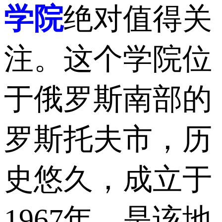
学院
绝对值得关
注。这个学院位
于俄罗斯南部的
罗斯托夫市，历
史悠久，成立于
1967年，是该地