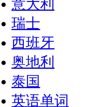
意大利
瑞士
西班牙
奥地利
泰国
英语单词