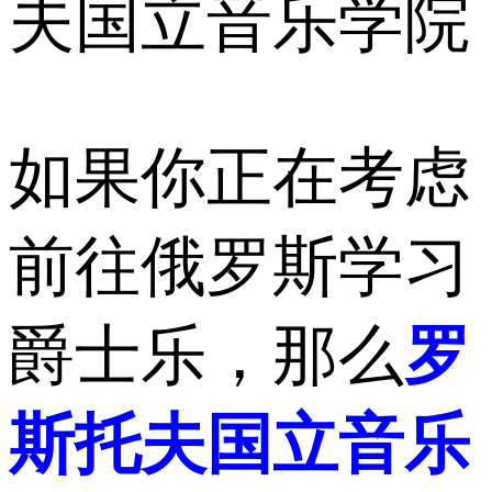
夫国立音乐学院
如果你正在考虑
前往俄罗斯学习
爵士乐，那么
罗
斯托夫国立音乐