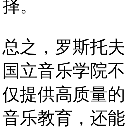
择。
总之，罗斯托夫
国立音乐学院不
仅提供高质量的
音乐教育，还能