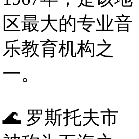
区最大的专业音
乐教育机构之
一。
🌊 罗斯托夫市